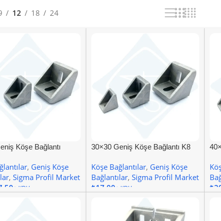
9
12
18
24
eniş Köşe Bağlantı
30×30 Geniş Köşe Bağlantı K8
40×
Kan
lantılar
,
Geniş Köşe
Köşe Bağlantılar
,
Geniş Köşe
Köş
lar
,
Sigma Profil Market
Bağlantılar
,
Sigma Profil Market
Bağ
7,50
₺
₺
 Ekle
Sepete Ekle
S