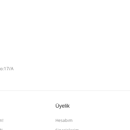
No:17/A
Üyelik
n!
Hesabım