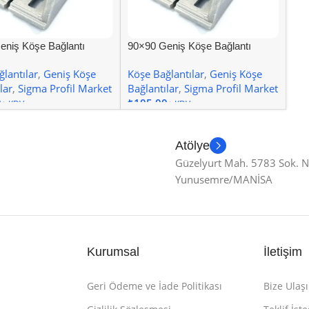
eniş Köşe Bağlantı
90×90 Geniş Köşe Bağlantı
0
Kanal 8
lantılar
,
Geniş Köşe
Köşe Bağlantılar
,
Geniş Köşe
lar
,
Sigma Profil Market
Bağlantılar
,
Sigma Profil Market
₺
 Ekle
Sepete Ekle
Atölye
Güzelyurt Mah. 5783 Sok. 
Yunusemre/MANİSA
Kurumsal
İletişim
Geri Ödeme ve İade Politikası
Bize Ulaşı