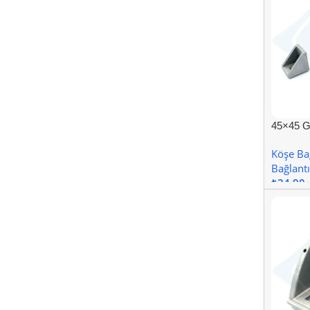
45×45 G
Köşe Bağ
Bağlantı
₺
Sepete