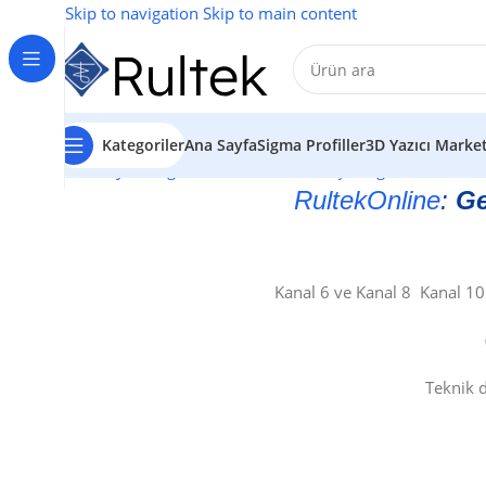
Skip to navigation
Skip to main content
Kategoriler
Ana Sayfa
Sigma Profiller
3D Yazıcı Marke
Ana Sayfa
/
Sigma Profil Market
/
Köşe Bağlantılar
/
Geni
RultekOnline
:
Ge
Kanal 6 ve Kanal 8 Kanal 10
Teknik d