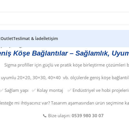
t
Outlet
Teslimat & İade
İletişim
ş Köşe Bağlantılar
niş Köşe Bağlantılar – Sağlamlık, Uyum
Sigma profiller için güçlü ve pratik köşe birleştirme çözümleri 
 uyumlu 20×20, 30×30, 40×40 vb. ölçülerde geniş köşe bağlantıla
✅ Sağlam yapı ✅ Kolay montaj ✅ Endüstriyel ve hobi projeler
esteğe mi ihtiyacınız var? Tasarım aşamasından ürün seçimine ka
📞 Bize ulaşın:
0539 980 30 07