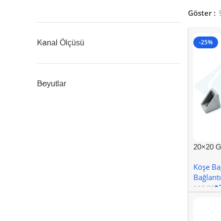
Göster
-25%
Kanal Ölçüsü
Boyutlar
20×20 G
Kanal 6
Köşe Bağ
Bağlantı
₺
₺
10,00
Sepete