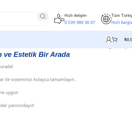
Hızlı iletişim
Tüm Türki
0 539 980 30 07
Hızlı kargo
₺
0,
10 sonucun tümü gösteriliyor
 ve Estetik Bir Arada
burada!
r ile sisteminizi kolayca tamamlayın.
ine uygun
dar yanınızdayız!