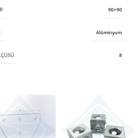
R
90×90
E
Alüminyum
LÇÜSÜ
8