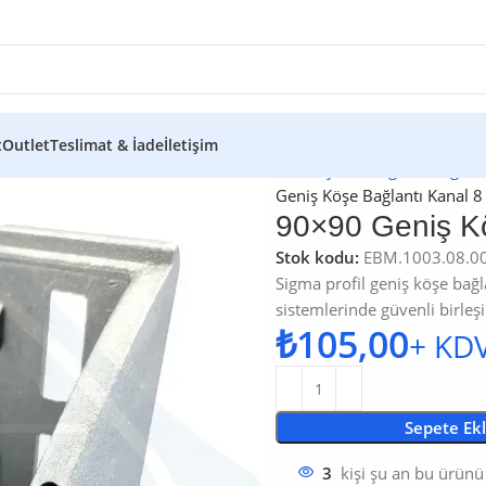
t
Outlet
Teslimat & İade
İletişim
Ana Sayfa
/
Mağaza
/
Sigma 
Geniş Köşe Bağlantı Kanal 8
90×90 Geniş Kö
Stok kodu:
EBM.1003.08.0
Sigma profil geniş köşe bağl
sistemlerinde güvenli birleş
₺
Sepete Ek
kişi şu an bu ürünü
3