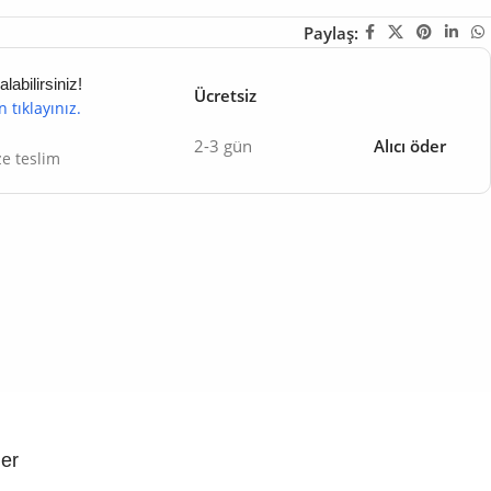
Paylaş:
abilirsiniz!
Ücretsiz
in tıklayınız.
2-3 gün
Alıcı öder
ze teslim
ler