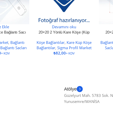
e Ekle
Devamını oku
e Bağlantı Sacı
20×20 2 Yönlü Kare Köşe (Küp
20×2
Köşe) Bağlantı
arket
,
Bağlantı
Köşe Bağlantılar
,
Kare Küp Köşe
Bağlant
 Bağlantı Sacları
Bağlantılar
,
Sigma Profil Market
Sacl
₺
Atölye
Güzelyurt Mah. 5783 Sok. 
Yunusemre/MANİSA