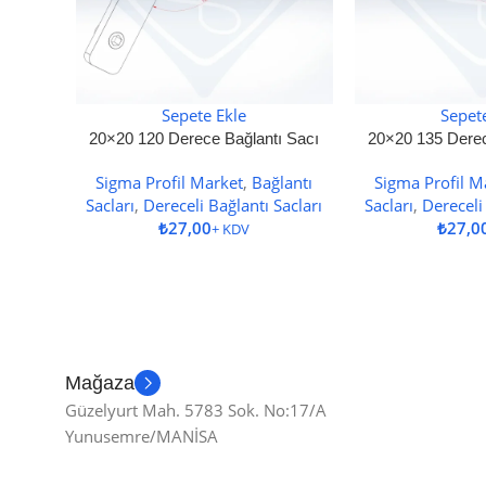
Sepete Ekle
Sepet
20×20 120 Derece Bağlantı Sacı
20×20 135 Derec
Sigma Profil Market
,
Bağlantı
Sigma Profil M
Sacları
,
Dereceli Bağlantı Sacları
Sacları
,
Dereceli
₺
₺
Mağaza
Güzelyurt Mah. 5783 Sok. No:17/A
Yunusemre/MANİSA