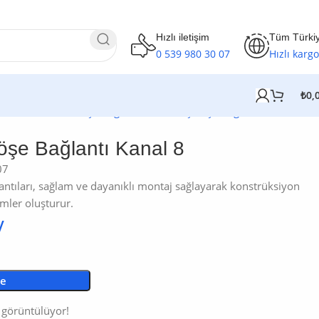
Hızlı iletişim
Tüm Türki
0 539 980 30 07
Hızlı kargo
₺
0,
Profil Market
/
Köşe Bağlantılar
/
Geniş Köşe Bağlantılar
/
90×90
şe Bağlantı Kanal 8
07
antıları, sağlam ve dayanıklı montaj sağlayarak konstrüksiyon
imler oluşturur.
le
 görüntülüyor!