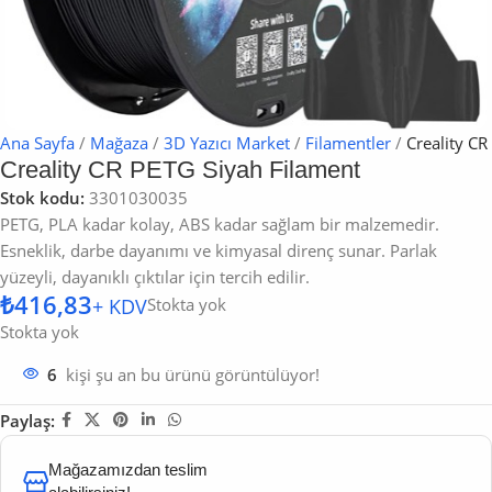
Ana Sayfa
/
Mağaza
/
3D Yazıcı Market
/
Filamentler
/
Creality CR
Creality CR PETG Siyah Filament
Stok kodu:
3301030035
PETG, PLA kadar kolay, ABS kadar sağlam bir malzemedir.
Esneklik, darbe dayanımı ve kimyasal direnç sunar. Parlak
yüzeyli, dayanıklı çıktılar için tercih edilir.
₺
Stokta yok
Stokta yok
kişi şu an bu ürünü görüntülüyor!
6
Paylaş:
Mağazamızdan teslim