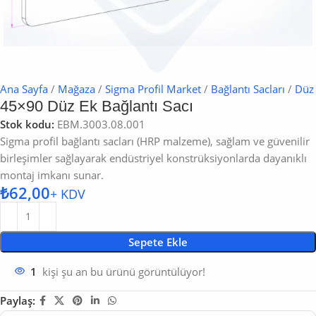
Ana Sayfa
/
Mağaza
/
Sigma Profil Market
/
Bağlantı Sacları
/
Düz 
45×90 Düz Ek Bağlantı Sacı
Stok kodu:
EBM.3003.08.001
Sigma profil bağlantı sacları (HRP malzeme), sağlam ve güvenilir
birleşimler sağlayarak endüstriyel konstrüksiyonlarda dayanıklı
montaj imkanı sunar.
₺
Sepete Ekle
kişi şu an bu ürünü görüntülüyor!
1
Paylaş: