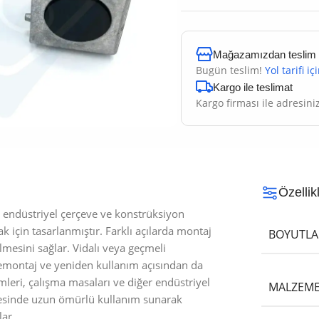
Mağazamızdan teslim al
Bugün teslim!
Yol tarifi iç
Kargo ile teslimat
Kargo firması ile adresini
Özellik
ı, endüstriyel çerçeve ve konstrüksiyon
k için tasarlanmıştır. Farklı açılarda montaj
BOYUTLA
ilmesini sağlar. Vidalı veya geçmeli
demontaj ve yeniden kullanım açısından da
leri, çalışma masaları ve diğer endüstriyel
MALZEM
ayesinde uzun ömürlü kullanım sunarak
lar.