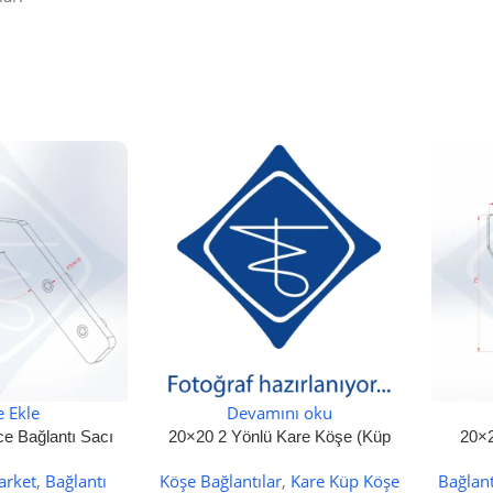
STOKTA YOK
e Ekle
Devamını oku
e Bağlantı Sacı
20×20 2 Yönlü Kare Köşe (Küp
20×2
Köşe) Bağlantı
arket
,
Bağlantı
Köşe Bağlantılar
,
Kare Küp Köşe
Bağlant