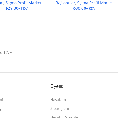
arı
,
Sigma Profil Market
Bağlantılar
,
Sigma Profil Market
₺
₺
No:17/A
Üyelik
n!
Hesabım
ği
Siparişlerim
Hesabı Düzenle