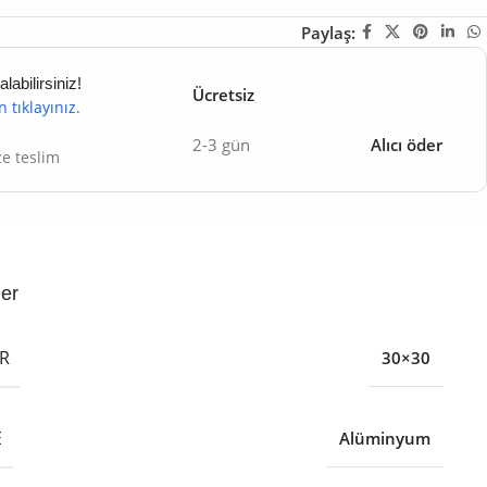
Paylaş:
abilirsiniz!
Ücretsiz
in tıklayınız.
2-3 gün
Alıcı öder
ze teslim
ler
R
30×30
E
Alüminyum