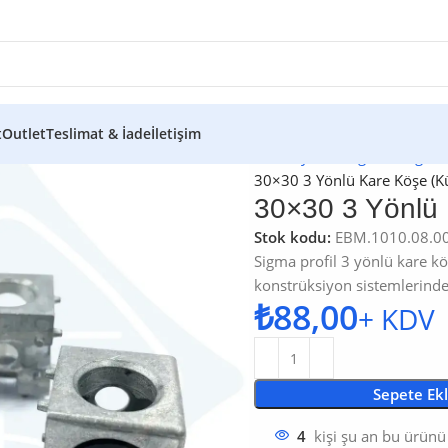
t
Outlet
Teslimat & İade
İletişim
Ana Sayfa
/
Mağaza
/
Sigma 
30×30 3 Yönlü Kare Köşe (K
30×30 3 Yönlü 
Stok kodu:
EBM.1010.08.0
Sigma profil 3 yönlü kare kö
konstrüksiyon sistemlerinde 
₺
Sepete Ek
kişi şu an bu ürünü
4