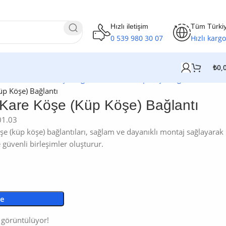
Hızlı iletişim
Tüm Türki
0 539 980 30 07
Hızlı kargo
₺
0,
Profil Market
/
Köşe Bağlantılar
/
Kare Küp Köşe Bağlantılar
/
üp Köşe) Bağlantı
Kare Köşe (Küp Köşe) Bağlantı
01.03
şe (küp köşe) bağlantıları, sağlam ve dayanıklı montaj sağlayarak
güvenli birleşimler oluşturur.
le
 görüntülüyor!