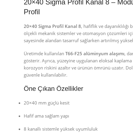
20×40 Sigma Profil Kanal 8 – Mod
Profil
20×40 Sigma Profil Kanal 8
, hafiflik ve dayanıklılığı
ölçekli mekanik sistemler ve otomasyon çözümleri için
sayesinde alandan tasarruf sağlarken artırılmış yüksek
Üretimde kullanılan
T66-F25 alüminyum alaşımı
, da
gösterir. Ayrıca, yüzeyine uygulanan eloksal kaplama 
korozyon riskini azaltır ve ürünün ömrünü uzatır. Dol
güvenle kullanılabilir.
Öne Çıkan Özellikler
20×40 mm güçlü kesit
Hafif ama sağlam yapı
8 kanallı sistemle yüksek uyumluluk