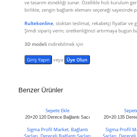
ve tasarım esnekliği sunar. Özellikle hızlı kurulum g
birlikte, zengin bağlantı elemanı seçeneği sayesinde pr
Rultekonline
, stoktan teslimat, rekabetçi fiyatlar ve 
Şimdi sipariş verin; üretkenliğinizi artırmaya bugün b
3D modeli
indirebilmek için
Giriş Yapın
veya
Üye Olun
Benzer Ürünler
Sepete Ekle
Sepet
20×20 120 Derece Bağlantı Sacı
20×20 135 Derec
Sigma Profil Market
,
Bağlantı
Sigma Profil M
Sacları
,
Dereceli Bağlantı Sacları
Sacları
,
Dereceli