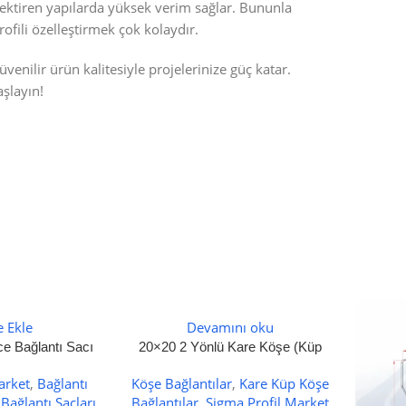
erektiren yapılarda yüksek verim sağlar. Bununla
ofili özelleştirmek çok kolaydır.
güvenilir ürün kalitesiyle projelerinize güç katar.
aşlayın!
STOKTA YOK
e Ekle
Devamını oku
e Bağlantı Sacı
20×20 2 Yönlü Kare Köşe (Küp
Köşe) Bağlantı
arket
,
Bağlantı
Köşe Bağlantılar
,
Kare Küp Köşe
 Bağlantı Sacları
Bağlantılar
,
Sigma Profil Market