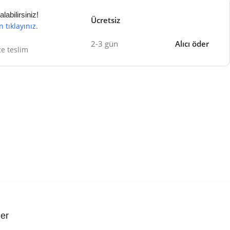
abilirsiniz!
Ücretsiz
in tıklayınız.
2-3 gün
Alıcı öder
ze teslim
ler