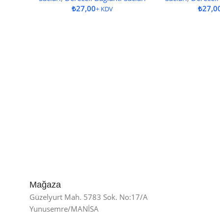
₺
₺
Mağaza
Güzelyurt Mah. 5783 Sok. No:17/A
Yunusemre/MANİSA