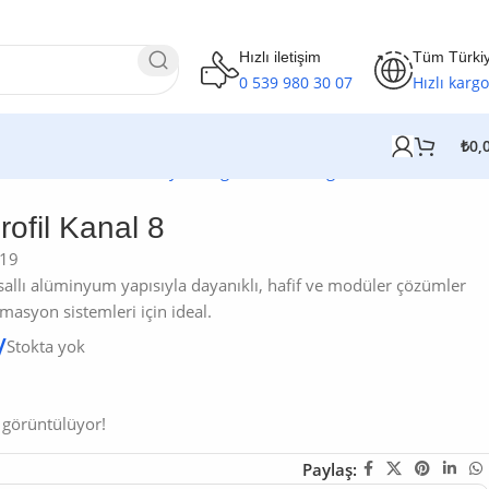
Hızlı iletişim
Tüm Türki
0 539 980 30 07
Hızlı kargo
₺
0,
Profil Market
/
Alüminyum Sigma Profil
/
Sigma Profil 8 Kanal
/
ofil Kanal 8
19
sallı alüminyum yapısıyla dayanıklı, hafif ve modüler çözümler
masyon sistemleri için ideal.
Stokta yok
 görüntülüyor!
Paylaş: