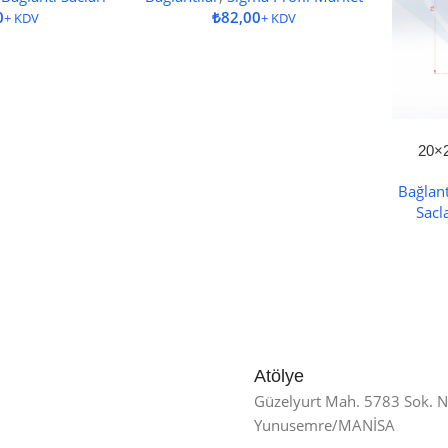
₺
20×2
Bağlant
Sacl
Atölye
Güzelyurt Mah. 5783 Sok. 
Yunusemre/MANİSA