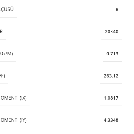
LÇÜSÜ
8
R
20×40
(KG/M)
0.713
²)
263.12
OMENTI (IX)
1.0817
OMENTI (IY)
4.3348