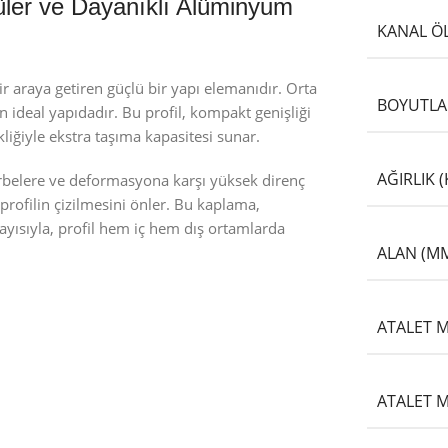
üler ve Dayanıklı Alüminyum
KANAL Ö
 bir araya getiren güçlü bir yapı elemanıdır. Orta
BOYUTLA
 ideal yapıdadır. Bu profil, kompakt genişliği
liğiyle ekstra taşıma kapasitesi sunar.
AĞIRLIK 
rbelere ve deformasyona karşı yüksek direnç
profilin çizilmesini önler. Bu kaplama,
ayısıyla, profil hem iç hem dış ortamlarda
ALAN (MM
ATALET M
ATALET M