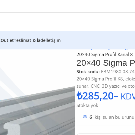
t
Outlet
Teslimat & İade
İletişim
Ana Sayfa
/
Mağaza
/
Sigma 
20×40 Sigma Profil Kanal 8
20×40 Sigma Pr
Stok kodu:
EBM1980.08.74
20×40 Sigma Profil K8, elok
sunar. CNC, 3D yazıcı ve oto
₺
Stokta yok
kişi şu an bu ürünü
6