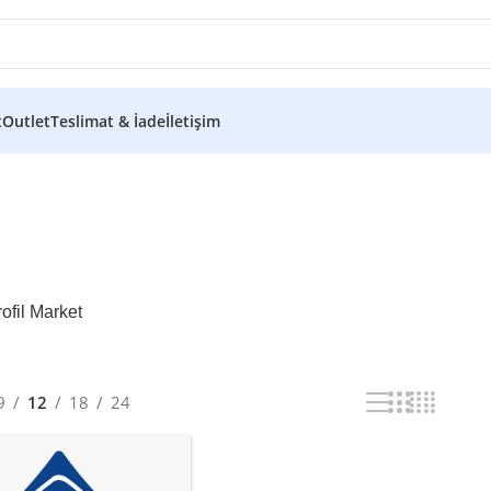
t
Outlet
Teslimat & İade
İletişim
arı
ofil Market
9
12
18
24