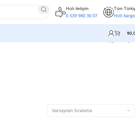
Hızlı iletişim
Tüm Türki
0 539 980 30 07
Hızlı kargo
₺
0,
Tek bir sonuç gösteriliyor