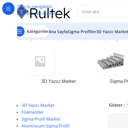
Skip to navigation
Skip to main content
Kategoriler
Ana Sayfa
Sigma Profiller
3D Yazıcı Marke
Ana Sayfa
/
45x45 2 yönlü kare köşe (küp köşe) bağlantıl
3D Yazıcı Market
Sigma Pr
Göster
3D Yazıcı Market
Filamentler
Sigma Profil Market
Alüminyum Sigma Profil